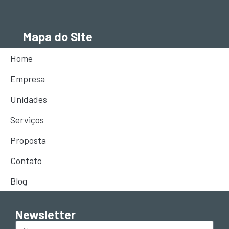
Mapa do SIte
Home
Informações
Empresa
BCS Terminal: (13) 2028-5400
Unidades
BCS Armazens: (13) 3325-6699
Serviços
BCS Escritório: (11) 5464-6700
Proposta
comercial@bcs.com.br
Contato
Trabalhe Conosco
Blog
Newsletter