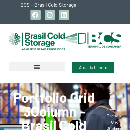
BCS - Brasil Cold Storage
Área do Cliente
Portfolio Grid
3Column -
Home
Portfolio
Brasil Cold
Grid
3Column