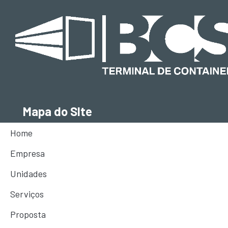
Mapa do SIte
Home
Informações
Empresa
BCS Terminal: (13) 2028-5400
Unidades
BCS Armazens: (13) 3325-6699
Serviços
BCS Escritório: (11) 5464-6700
Proposta
comercial@bcs.com.br